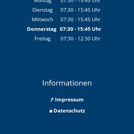
Montag
07:30
-
15:45
Uhr
Von 07:30 bis 15:45 Uh
Dienstag
07:30
-
15:45
Uhr
Von 07:30 bis 15:45 Uh
Mittwoch
07:30
-
15:45
Uhr
Von 07:30 bis 15:45 Uh
Donnerstag
07:30
-
15:45
Uhr
Von 07:30 bis 15:45 U
Freitag
07:30
-
12:30
Uhr
Von 07:30 bis 12:30 Uh
Informationen
Impressum
Datenschutz