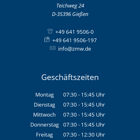
Teichweg 24
D-35396
Gießen
+49 641 9506-0
+49 641 9506-197
info@zmw.de
Geschäftszeiten
Montag
07:30
-
15:45
Uhr
Von 07:30 bis 15:45 Uh
Dienstag
07:30
-
15:45
Uhr
Von 07:30 bis 15:45 Uh
Mittwoch
07:30
-
15:45
Uhr
Von 07:30 bis 15:45 Uh
Donnerstag
07:30
-
15:45
Uhr
Von 07:30 bis 15:45 Uh
Freitag
07:30
-
12:30
Uhr